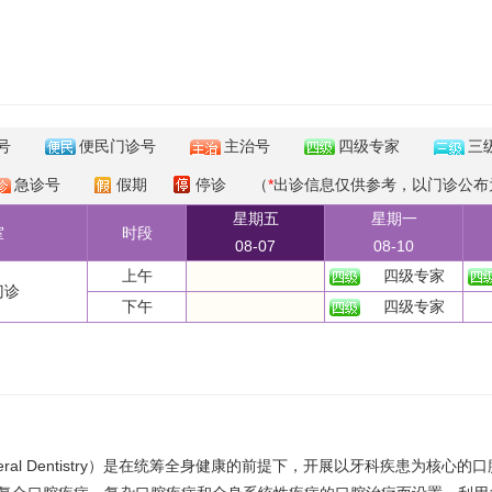
号
便民门诊号
主治号
四级专家
三
急诊号
假期
停诊
（
*
出诊信息仅供参考，以门诊公布
星期五
星期一
室
时段
08-07
08-10
上午
四级专家
门诊
下午
四级专家
eral Dentistry）是在统筹全身健康的前提下，开展以牙科疾患为