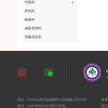
中医科
药剂科
检验科
感染管理科
消毒供应室
地址：610041四川省成都市人民南路三段14号
备案
电话：028-85501437(医疗咨询)
四川