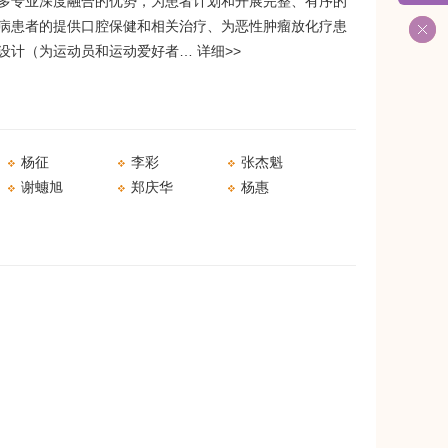
多专业深度融合的优势，为患者计划和开展完整、有序的
病患者的提供口腔保健和相关治疗、为恶性肿瘤放化疗患
护设计（为运动员和运动爱好者…
详细>>
杨征
李彩
​张杰魁
​谢蟪旭
​郑庆华
杨惠