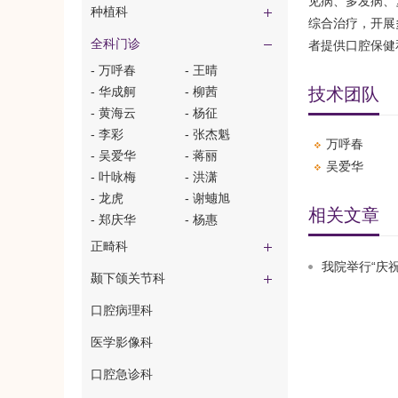
见病、多发病、
种植科
综合治疗，开展
全科门诊
者提供口腔保健
- 万呼春
- ​王晴
- 华成舸
- 柳茜
技术团队
- ​黄海云
- 杨征
- 李彩
- ​张杰魁
万呼春
- 吴爱华
- ​蒋丽
吴爱华
- 叶咏梅
- 洪潇
- ​龙虎
- ​谢蟪旭
相关文章
- ​郑庆华
- 杨惠
正畸科
我院举行“庆
颞下颌关节科
口腔病理科
医学影像科
口腔急诊科