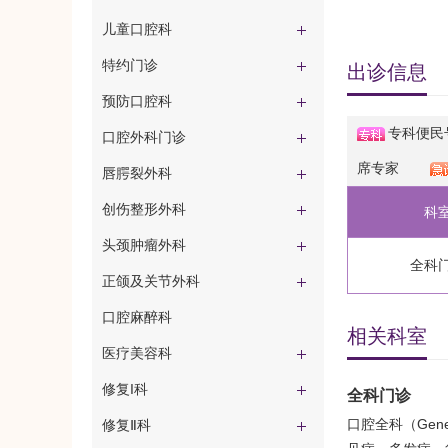
儿童口腔科
特约门诊
出诊信息
预防口腔科
专科便民
口腔外科门诊
席专家
唇腭裂外科
创伤整形外科
科
头颈肿瘤外科
全科
正颌及关节外科
口腔麻醉科
相关科室
医疗美容科
修复I科
全科门诊
口腔全科（Gen
修复Ⅱ科