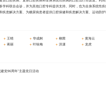
复合口腔疾病、复杂口腔疾病和全身系统性疾病的口腔治疗而设置。利用
多学科联合会诊，并为其他口腔专科提供支持。同时，也为全身系统性疾
和疾患解决方案、为糖尿病患者提供口腔保健和疾患解决方案、运动防
​王晴
华成舸
柳茜
​黄海云
​蒋丽
叶咏梅
洪潇
​龙虎
祝建党96周年”主题党日活动