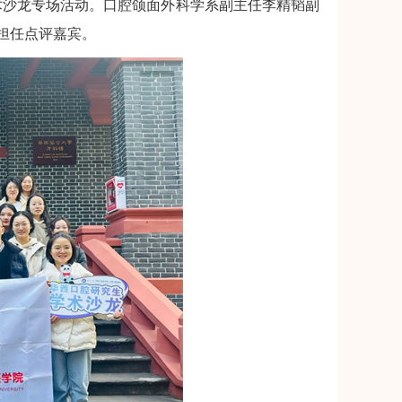
学术沙龙专场活动。口腔颌面外科学系副主任李精韬副
担任点评嘉宾。