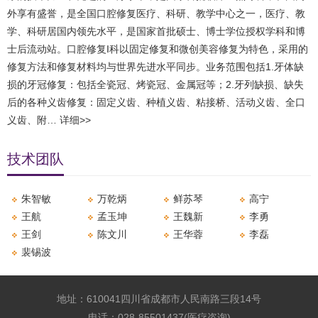
外享有盛誉，是全国口腔修复医疗、科研、教学中心之一，医疗、教
学、科研居国内领先水平，是国家首批硕士、博士学位授权学科和博
士后流动站。口腔修复I科以固定修复和微创美容修复为特色，采用的
修复方法和修复材料均与世界先进水平同步。业务范围包括1.牙体缺
损的牙冠修复：包括全瓷冠、烤瓷冠、金属冠等；2.牙列缺损、缺失
后的各种义齿修复：固定义齿、种植义齿、粘接桥、活动义齿、全口
义齿、附…
详细>>
技术团队
朱智敏
万乾炳
​鲜苏琴
高宁
​王航
​孟玉坤
王魏新
李勇
王剑
陈文川
王华蓉
​李磊
裴锡波
地址：610041四川省成都市人民南路三段14号
电话：028-85501437(医疗咨询)