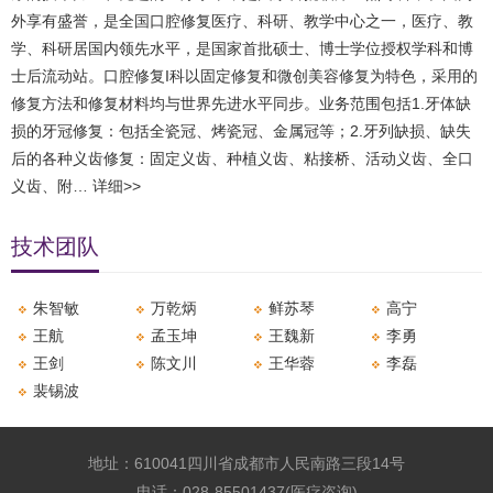
外享有盛誉，是全国口腔修复医疗、科研、教学中心之一，医疗、教
学、科研居国内领先水平，是国家首批硕士、博士学位授权学科和博
士后流动站。口腔修复I科以固定修复和微创美容修复为特色，采用的
修复方法和修复材料均与世界先进水平同步。业务范围包括1.牙体缺
损的牙冠修复：包括全瓷冠、烤瓷冠、金属冠等；2.牙列缺损、缺失
后的各种义齿修复：固定义齿、种植义齿、粘接桥、活动义齿、全口
义齿、附…
详细>>
技术团队
朱智敏
万乾炳
​鲜苏琴
高宁
​王航
​孟玉坤
王魏新
李勇
王剑
陈文川
王华蓉
​李磊
裴锡波
地址：610041四川省成都市人民南路三段14号
电话：028-85501437(医疗咨询)