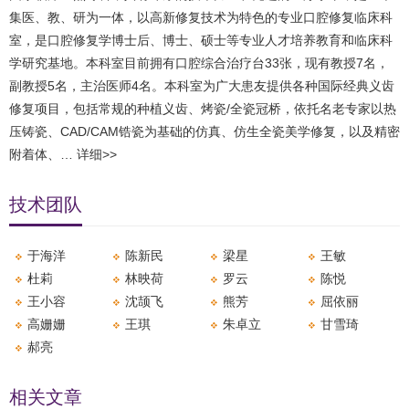
集医、教、研为一体，以高新修复技术为特色的专业口腔修复临床科
室，是口腔修复学博士后、博士、硕士等专业人才培养教育和临床科
学研究基地。本科室目前拥有口腔综合治疗台33张，现有教授7名，
副教授5名，主治医师4名。本科室为广大患友提供各种国际经典义齿
修复项目，包括常规的种植义齿、烤瓷/全瓷冠桥，依托名老专家以热
压铸瓷、CAD/CAM锆瓷为基础的仿真、仿生全瓷美学修复，以及精密
附着体、…
详细>>
技术团队
于海洋
陈新民
梁星
王敏
杜莉
林映荷
罗云
陈悦
王小容
沈颉飞
熊芳
屈依丽
高姗姗
王琪
朱卓立
甘雪琦
郝亮
相关文章