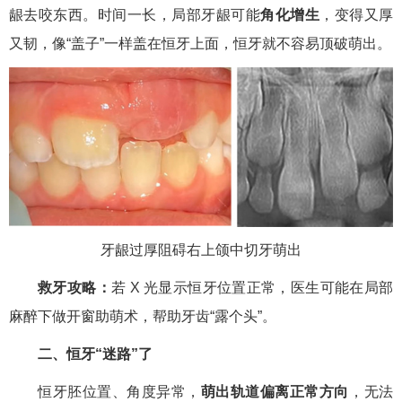
龈去咬东西。时间一长，局部牙龈可能
角化增生
，变得又厚
又韧，像“盖子”一样盖在恒牙上面，恒牙就不容易顶破萌出。
牙龈过厚阻碍右上颌中切牙萌出
救牙攻略：
若 X 光显示恒牙位置正常，医生可能在局部
麻醉下做开窗助萌术，帮助牙齿“露个头”。
二、恒牙“迷路”了
恒牙胚位置、角度异常，
萌出轨道偏离正常
方向
，无法