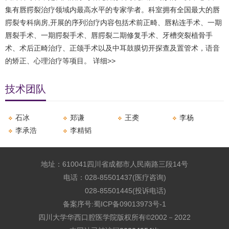
集有唇腭裂治疗领域内最高水平的专家学者。科室拥有全国最大的唇
腭裂专科病房,开展的序列治疗内容包括术前正畸、唇粘连手术、一期
唇裂手术、一期腭裂手术、唇腭裂二期修复手术、牙槽突裂植骨手
术、术后正畸治疗、正颌手术以及中耳鼓膜切开探查及置管术，语音
的矫正、心理治疗等项目。
详细>>
技术团队
石冰
郑谦
王䶮
李杨
李承浩
​李精韬
地址：610041四川省成都市人民南路三段14号
电话：028-85501437(医疗咨询)
028-85501445(投诉电话)
备案序号:
蜀ICP备09013973号-1
四川大学华西口腔医学院版权所有©2002－2022