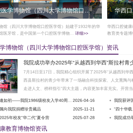
腔医学博物馆（四川大学博物馆口…
华西口
物馆（四川大学博物馆口腔医学馆）始建于1932年的华
华西口腔健康
馆医牙馆，是中国第一个口腔医学博物…
详细>>
教育类专题博
学博物馆（四川大学博物馆口腔医学馆）资讯
我院成功举办2025年“从越西到华西”斯拉村
7月14日至17日，我院精心组织开展了2025年“从越西到
西县斯拉村的青少年带来了一场融合科技探索、人文熏陶与
走进人文、榜样指引”四大主题，内容更加丰富充实。开营当
——我院1986级校友入学40周年返校活动顺利举行
2026-04-16
我院获评国家
属向我院捐赠珍贵藏品
2025-11-21
“四十华载、聚
025年校友“华二代”夏令营
2025-07-28
我院成功举办
康教育博物馆资讯