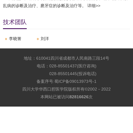
乱病的诊断及治疗、磨牙症的诊断及治疗等。
详细>>
技术团队
​李晓箐
刘洋
地址：610041四川省成都市人民南路三段14号
电话：028-85501437(医疗咨询)
028-85501445(投诉电话)
备案序号:
蜀ICP备09013973号-1
四川大学华西口腔医学院版权所有©2002－2022
本网站已被访问
82816626
次