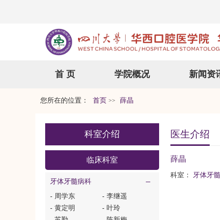
首 页
学院概况
新闻资
您所在的位置：
首页
薛晶
>>
医生介绍
科室介绍
薛晶
临床科室
科室：
牙体牙
牙体牙髓病科
- 周学东
- 李继遥
- 黄定明
- 叶玲
- 苏勤
- 陈新梅