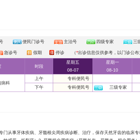
号
便民门诊号
主治号
四级专家
三
急诊号
假期
停诊
（
*
出诊信息仅供参考，以门诊公布
星期五
星期一
室
时段
08-07
08-10
上午
专科便民号
髓病科
下午
专科便民号
三级专家
专门从事牙体疾病、牙髓根尖周疾病诊断、治疗，保存天然牙齿的临床专科;