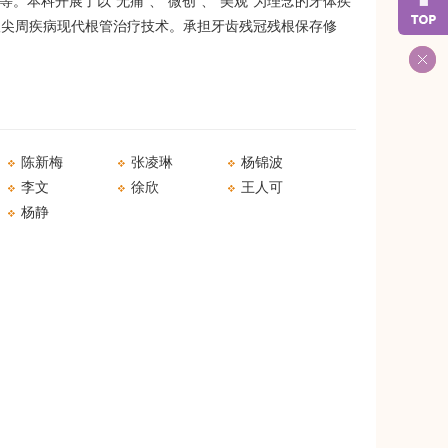
。本科开展了以“无痛”、“微创”、“美观”为理念的牙体疾
根尖周疾病现代根管治疗技术。承担牙齿残冠残根保存修
陈新梅
张凌琳
杨锦波
李文
徐欣
王人可
杨静