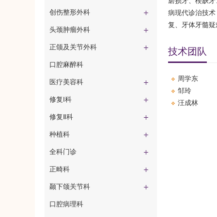
磨损牙、楔缺牙
创伤整形外科
病现代诊治技术
复、牙体牙髓疑
头颈肿瘤外科
正颌及关节外科
技术团队
口腔麻醉科
周学东
医疗美容科
邹玲
修复I科
汪成林
修复Ⅱ科
种植科
全科门诊
正畸科
颞下颌关节科
口腔病理科