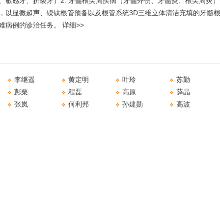
、敏感牙、折裂牙）2. 牙髓根尖周疾病（牙髓外伤、牙髓炎、根尖周炎）等
，以显微超声、镍钛根管预备以及根管系统3D三维立体清洁充填的牙髓
难病例的诊治任务。
详细>>
李继遥
黄定明
叶玲
苏勤
彭栗
程磊
高原
薛晶
张岚
何利邦
孙建勋
高波