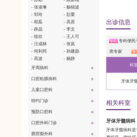
- 张凌琳
- 杨锦波
- 邹玲
- 彭栗
出诊信息
- 程磊
- 高原
- 薛晶
- 李文
- 徐欣
- 王人可
专科便民
- 汪成林
- 张岚
- 何利邦
- 孙建勋
席专家
- 高波
- 杨静
科
牙周病科
口腔粘膜病科
牙体牙
儿童口腔科
特约门诊
相关科室
预防口腔科
牙体牙髓病科
口腔外科门诊
牙体牙髓病科是
唇腭裂外科