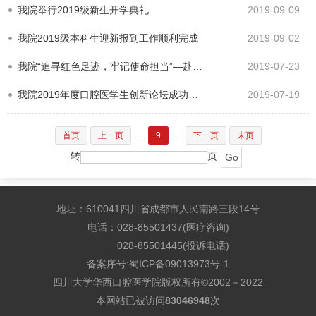
我院举行2019级新生开学典礼
2019-09-09
我院2019级本科生迎新报到工作顺利完成
2019-09-02
我院“追寻红色足迹，牢记使命担当”—赴遵义暑期社会实践顺利开展
2019-07-23
我院2019年度口腔医学生创新论坛成功举办
2019-07-19
...
...
首页
上一页
9
下一页
末页
转
页
地址：610041四川省成都市人民南路三段14号
电话：028-85501437(医疗咨询)
028-85501445(投诉电话)
备案序号:
蜀ICP备09013973号-1
四川大学华西口腔医学院版权所有©2002－2022
本网站已被访问
83046948
次