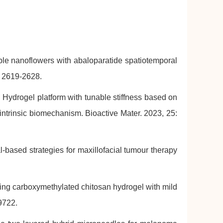
ble nanoflowers with abaloparatide spatiotemporal
: 2619-2628.
 Hydrogel platform with tunable stiffness based on
intrinsic biomechanism. Bioactive Mater. 2023, 25:
-based strategies for maxillofacial tumour therapy
ling carboxymethylated chitosan hydrogel with mild
9722.