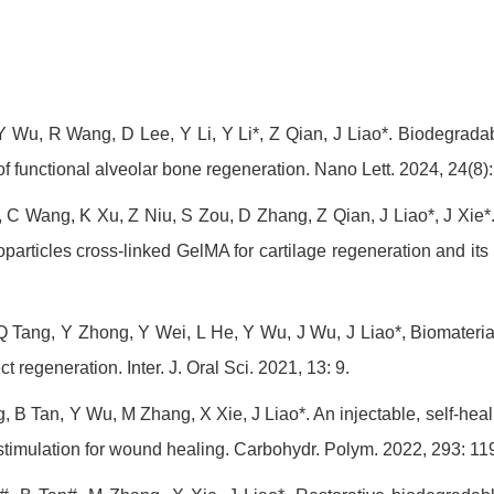
Y Wu, R Wang, D Lee, Y Li, Y Li*, Z Qian, J Liao*. Biodegrada
 functional alveolar bone regeneration. Nano Lett. 2024, 24(8)
 C Wang, K Xu, Z Niu, S Zou, D Zhang, Z Qian, J Liao*, J Xie*.
articles cross-linked GelMA for cartilage regeneration and its 
Q Tang, Y Zhong, Y Wei, L He, Y Wu, J Wu, J Liao*, Biomaterial
t regeneration. Inter. J. Oral Sci. 2021, 13: 9.
, B Tan, Y Wu, M Zhang, X Xie, J Liao*. An injectable, self-hea
stimulation for wound healing. Carbohydr. Polym. 2022, 293: 11