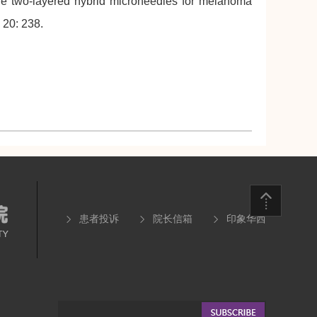
le two-layered hybrid microneedles for melanoma
 20: 238.
患者投诉
院长信箱
印象华西