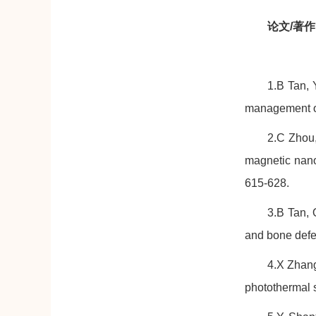
论文/著作
1.B Tan, 
management of
2.C Zhou,
magnetic nanop
615-628.
3.B Tan, 
and bone defec
4.X Zhang
photothermal 