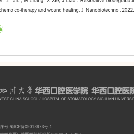
#, B Tan#, M Zhang, X Xie, J Liao*. Restorative biodegradab
chemo co-therapy and wound healing. J. Nanobiotechnol. 2022,
序号:
蜀ICP备09013973号-1