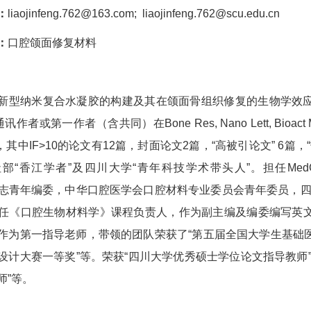
：
liaojinfeng.762@163.com; liaojinfeng.762@scu.edu.cn
：
口腔颌面修复材料
新型纳米复合水凝胶的构建及其在颌面骨组织修复的生物学效
者或第一作者（含共同）在Bone Res, Nano Lett, Bioact Mate
篇，其中IF>10的论文有12篇，封面论文2篇，“高被引论文” 6篇，“
香江学者”及四川大学“青年科技学术带头人”。担任MedComm：Biom
ation杂志青年编委，中华口腔医学会口腔材料专业委员会青年委
任《口腔生物材料学》课程负责人，作为副主编及编委编写英
作为第一指导老师，带领的团队荣获了“第五届全国大学生基础医
设计大赛一等奖”等。荣获“四川大学优秀硕士学位论文指导教师”
师”等。