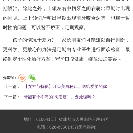
期矫治。除此之外，上颌左右中切牙之间在萌出早期时出现
的间隙、上下颌切牙萌出早期出现前牙咬合深等，也属于暂
时性的问题，可以暂不矫正，定期观察。
孩子的情况千差万别，家长朋友们可能难以自行判断，
更科学、更放心的办法是定期由专业医生进行面诊检查，最
终制定个性化治疗方案，守护口腔健康，绽放灿烂笑容～
分享到：
上一篇：
【女神节特辑】牙齿美白秘籍，送给爱笑的你！
下一篇：
牙龈有个不痛的“肉疙瘩” ， 要处理吗？
地址：610041四川省成都市人民南路三段14号
电话：028-85501437(医疗咨询)