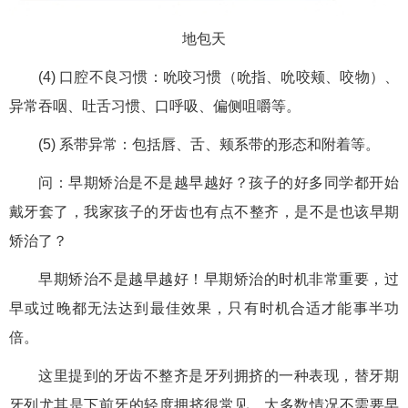
地包天
(4) 口腔不良习惯：吮咬习惯（吮指、吮咬颊、咬物）、
异常吞咽、吐舌习惯、口呼吸、偏侧咀嚼等。
(5) 系带异常：包括唇、舌、颊系带的形态和附着等。
问：早期矫治是不是越早越好？孩子的好多同学都开始
戴牙套了，我家孩子的牙齿也有点不整齐，是不是也该早期
矫治了？
早期矫治不是越早越好！早期矫治的时机非常重要，过
早或过晚都无法达到最佳效果，只有时机合适才能事半功
倍。
这里提到的牙齿不整齐是牙列拥挤的一种表现，替牙期
牙列尤其是下前牙的轻度拥挤很常见，大多数情况不需要早