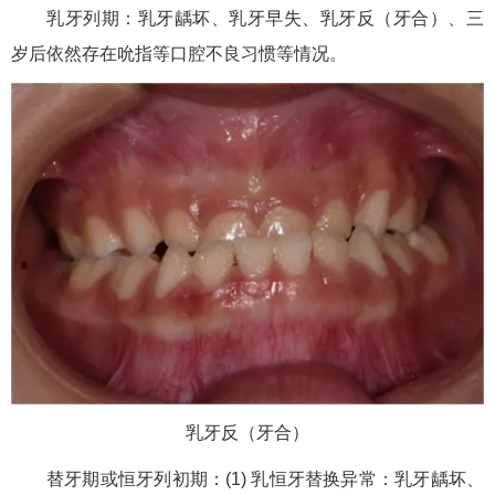
乳牙列期：乳牙龋坏、乳牙早失、乳牙反（牙合）、三
岁后依然存在吮指等口腔不良习惯等情况。
乳牙反（牙合）
替牙期或恒牙列初期：(1) 乳恒牙替换异常：乳牙龋坏、