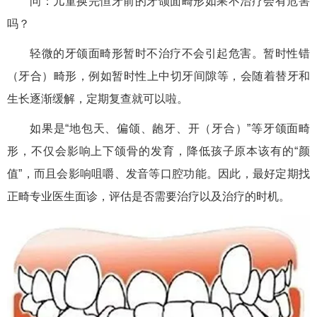
问：儿童换完恒牙前的牙颌面畸形如果不治疗会有危害
吗？
轻微的牙颌面畸形暂时不治疗不会引起危害。暂时性错
（牙合）畸形，例如暂时性上中切牙间隙等，会随着替牙和
生长逐渐缓解，定期复查就可以啦。
如果是“地包天、偏颌、龅牙、开（牙合）”等牙颌面畸
形，不仅会影响上下颌骨的发育，降低孩子原本该有的“颜
值”，而且会影响咀嚼、发音等口腔功能。因此，最好定期找
正畸专业医生面诊，评估是否需要治疗以及治疗的时机。