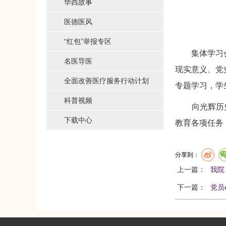
华西故事
医德医风
“红包”举报专区
集体学习会结
名医导医
现实意义、党
全面改善医疗服务行动计划
专题学习，学
科普视频
向光辉历史汲
下载中心
教育各项任务
分享到：
上一篇：
我院
下一篇：
党员