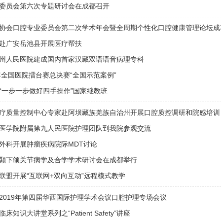
委员会第六次专题研讨会在成都召开
协会口腔专业委员会第二次学术年会暨全周期个性化口腔健康管理论坛成
赴广安岳池县开展医疗帮扶
州人民医院建成国内首家汉藏双语语音病理专科
9年全国医院擂台赛总决赛“全国示范案例”
“一步一步做好四手操作”国家继教班
疗质量控制中心专家赴阿坝藏族羌族自治州开展口腔质控调研和院感培训
医学院附属第九人民医院护理团队到我院参观交流
外科开展肿瘤疾病院际MDT讨论
颞下颌关节病学及合学学术研讨会在成都举行
联盟开展“互联网+双向互动”远程模式教学
2019年第四届华西国际护理学术会议口腔护理专场会议
知识大讲堂系列之“Patient Safety”讲座