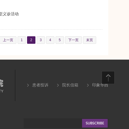
大型义诊活动
上一页
1
2
3
4
5
下一页
末页
患者投诉
院长信箱
印象华西