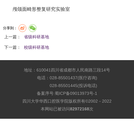
颅颌面畸形整复研究实验室
分享到：
上一篇：
省级科研基地
下一篇：
校级科研基地
地址：610041四川省成都市人民南路三段14号
电话：028-85501437(医疗咨询)
028-85501445(投诉电话)
备案序号:
蜀ICP备09013973号-1
四川大学华西口腔医学院版权所有©2002－2022
本网站已被访问
82972168
次