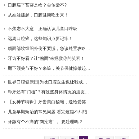
口腔扁平苔藓是啥？会传染不?
从娃娃抓起，口腔健康吃出来！
不焦虑不大意，正确认识儿童口呼吸
远离口腔癌，这些知识点要记牢！
颌面部软组织外伤不要慌，急诊处置攻略请查收！
牙齿不好看？让“贴面”来拯救你的笑容！
颞下颌关节不好？来嘛，关节保健操做起来！
世界口腔健康日|为啥口腔医生也让我戒烟？
种牙还有“门槛”？有这些身体情况的朋友要注意了！
【女神节特辑】牙齿美白秘籍，送给爱笑的你！
儿童早期矫治的常见问题 看完这篇不纠结
牙龈有个不痛的“肉疙瘩” ， 要处理吗？