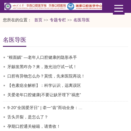
您所在的位置：
首页
>>
专题专栏
>>
名医导医
名医导医
“根面龋” —老年人口腔健康的隐形杀手
牙龈发黑咋办？来，激光治疗试一试！
口腔有异物怎么办？莫慌，先来医院再说！
【色素痣全解析】：科学认识，远离误区
关爱老年口腔健康|不要让缺牙埋下“祸患”
9·20“全国爱牙日” | 牵一“齿”而动全身：原来牙周炎还有这些危害！
舌头开裂，是怎么了？
孕期口腔通关秘籍，请查收！