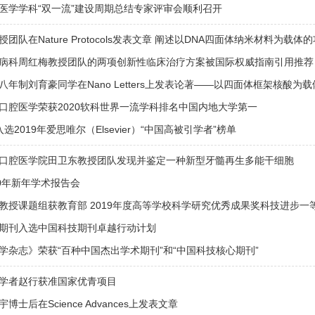
医学学科“双一流”建设周期总结专家评审会顺利召开
团队在Nature Protocols发表文章 阐述以DNA四面体纳米材料为
病科周红梅教授团队的两项创新性临床治疗方案被国际权威指南引用推荐
八年制刘育豪同学在Nano Letters上发表论著——以四面体框架核酸
口腔医学荣获2020软科世界一流学科排名中国内地大学第一
选2019年爱思唯尔（Elsevier）“中国高被引学者”榜单
口腔医学院田卫东教授团队发现并鉴定一种新型牙髓再生多能干细胞
20年新年学术报告会
教授课题组获教育部 2019年度高等学校科学研究优秀成果奖科技进步一
期刊入选中国科技期刊卓越行动计划
学杂志》荣获“百种中国杰出学术期刊”和“中国科技核心期刊”
学者赵行获准国家优青项目
士后在Science Advances上发表文章