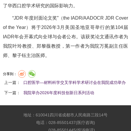
了华西口腔学术研究的国际影响力。
“JDR 年度封面论文奖”（the IADR/AADOCR JDR Cover
of the Year）将于2026年3月美国圣地亚哥举行的第104届
IADR年会开幕式向全球与会者公布。该获奖论文通讯作者为
我院叶玲教授、郑黎薇教授，第一作者为我院万冕副主任医
师、黎子钰主治医师。
分享到：
上一篇：
口腔医学—材料科学交叉学科学术研讨会在我院成功举办
下一篇：
我院举办2026年度科技创新日系列活动
地址：610041四川省成都市人民南路三段14号
电话：028-85501437(医疗咨询)
028-85501445(投诉电话)