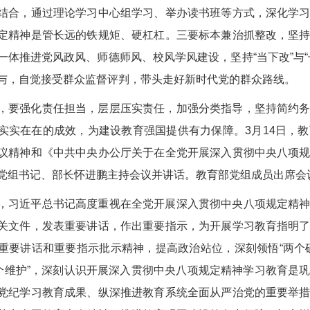
结合，通过理论学习中心组学习、举办读书班等方式，深化学
定精神是管长远的铁规矩、硬杠杠。三要标本兼治抓整改，坚
一体推进党风政风、师德师风、校风学风建设，坚持“当下改”与
与，自觉接受群众监督评判，带头走好新时代党的群众路线。
，要强化责任担当，层层压实责任，加强分类指导，坚持简约
实实在在的成效，为建设教育强国提供有力保障。3月14日，
议精神和《中共中央办公厅关于在全党开展深入贯彻中央八项
党组书记、部长怀进鹏主持会议并讲话。教育部党组成员出席会
，习近平总书记高度重视在全党开展深入贯彻中央八项规定精
关文件，发表重要讲话，作出重要指示，为开展学习教育指明
重要讲话和重要指示批示精神，提高政治站位，深刻领悟“两个确
两个维护”，深刻认识开展深入贯彻中央八项规定精神学习教育是
党纪学习教育成果、纵深推进教育系统全面从严治党的重要举