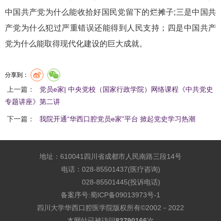
中国共产党为什么能收拾好国民党留下的烂摊子;三是中国共
产党为什么犯过严重错误还能得到人民支持；四是中国共产
党为什么能取得现代化建设的巨大成就。
分享到：
上一篇：
党员e家| 中央党校（国家行政学院）网络课程《中共党史
专题讲座》第二讲
下一篇：
我院开通“华西口腔党员e家”平台 掀起党史学习热潮
地址：610041四川省成都市人民南路三段14号
电话：028-85501437(医疗咨询)
028-85501445(投诉电话)
备案序号:
蜀ICP备09013973号-1
四川大学华西口腔医学院版权所有©2002－2022
本网站已被访问
82790166
次