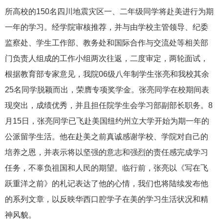
所高校的150名四川地震灾区一、二年级同学将赴美进行为期
一年的学习。经学院审核推荐，并与由学校主管领导、纪委
监察处、学生工作部、教务处和国际合作与交流处等相关部
门负责人组成的工作小组两次往返，二度审定，两轮面试，
根据教育部专家意见，我院06级八年制学生张亮和我校其余
25名同学脱颖而出，荣膺专项奖学金。张亮同学在校期间表
现突出，成绩优秀，并且担任院学生会学习部副部长职务。8
月15日，张亮同学已飞赴美国纽约州立大学开始为期一年的
公派留学生活。他在赴美之前真诚感谢学校、学院对自己的
培养之恩，并表示将以坚强的意志和强烈的责任感完成学习
任务，不辜负祖国和人民的期望。临行前，张亮以《写在飞
跃重洋之前》的札记表达了他的心情，我们也将陆续发布他
的系列文章，以反映华西口腔学子在美的学习生活状况和精
神风貌。