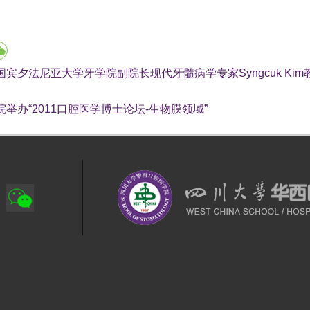
国宾夕法尼亚大学牙学院副院长现代牙髓病学专家Syngcuk Ki
院举办“2011口腔医学博士论坛-生物膜领域”