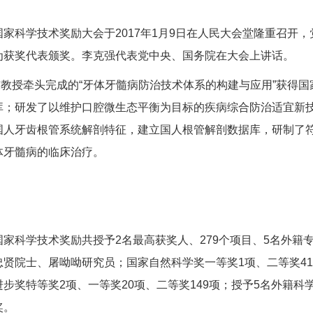
国家科学技术奖励大会于2017年1月9日在人民大会堂隆重召
为获奖代表颁奖。李克强代表党中央、国务院在大会上讲话。
教授牵头完成的“牙体牙髓病防治技术体系的构建与应用”获得国
库；研发了以维护口腔微生态平衡为目标的疾病综合防治适宜新
国人牙齿根管系统解剖特征，建立国人根管解剖数据库，研制了
体牙髓病的临床治疗。
国家科学技术奖励共授予2名最高获奖人、279个项目、5名外籍
忠贤院士、屠呦呦研究员；国家自然科学奖一等奖1项、二等奖41
步奖特等奖2项、一等奖20项、二等奖149项；授予5名外籍
奖。