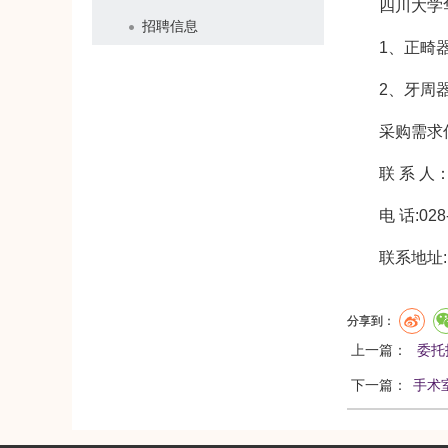
四川大学
招聘信息
1、正畸
2、牙周
采购需求信
联 系 
电 话:028
联系地址
分享到：
上一篇：
委托
下一篇：
​手