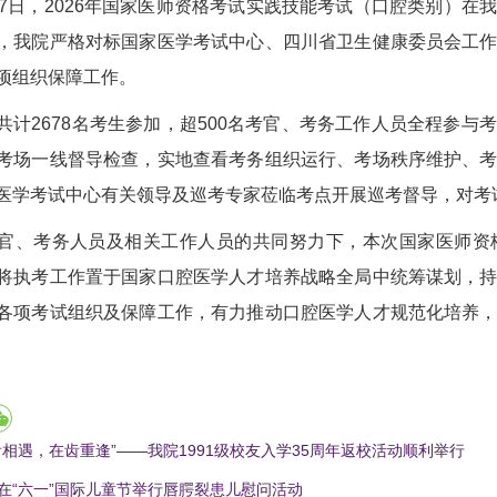
至7日，2026年国家医师资格考试实践技能考试（口腔类别）
，我院严格对标国家医学考试中心、四川省卫生健康委员会工
项组织保障工作。
共计2678名考生参加，超500名考官、考务工作人员全程参
考场一线督导检查，实地查看考务组织运行、考场秩序维护、
医学考试中心有关领导及巡考专家莅临考点开展巡考督导，对考
官、考务人员及相关工作人员的共同努力下，本次国家医师资
将执考工作置于国家口腔医学人才培养战略全局中统筹谋划，
各项考试组织及保障工作，有力推动口腔医学人才规范化培养
齿相遇，在齿重逢”——我院1991级校友入学35周年返校活动顺利举行
在“六一”国际儿童节举行唇腭裂患儿慰问活动