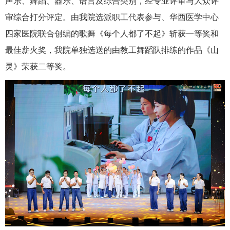
声乐、舞蹈、器乐、语言及综合类别，经专业评审与大众评
审综合打分评定。由我院选派职工代表参与、华西医学中心
四家医院联合创编的歌舞《每个人都了不起》斩获一等奖和
最佳薪火奖，我院单独选送的由教工舞蹈队排练的作品《山
灵》荣获二等奖。