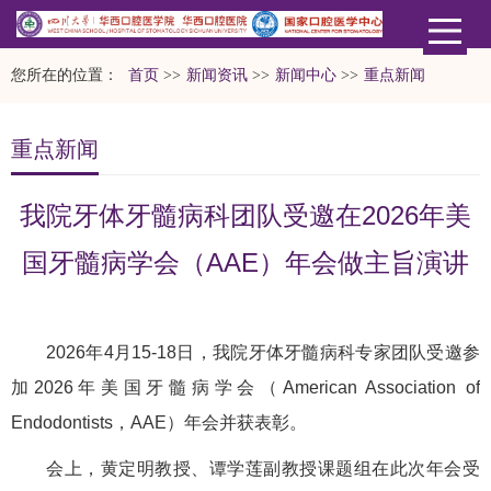
您所在的位置：
首页
>>
新闻资讯
>>
新闻中心
>>
重点新闻
重点新闻
我院牙体牙髓病科团队受邀在2026年美
国牙髓病学会（AAE）年会做主旨演讲
2026年4月15-18日，我院牙体牙髓病科专家团队受邀参
加2026年美国牙髓病学会（American Association of
Endodontists，AAE）年会并获表彰。
会上，黄定明教授、谭学莲副教授课题组在此次年会受