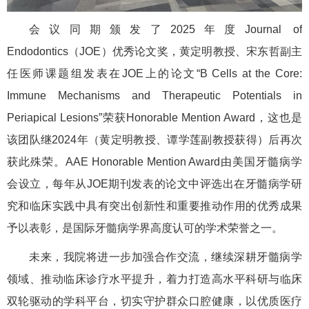
会议同期颁发了2025年度Journal of
Endodontics（JOE）优秀论文奖，黄定明教授、宋东哲副主
任医师课题组发表在JOE上的论文“B Cells at the Core:
Immune Mechanisms and Therapeutic Potentials in
Periapical Lesions”荣获Honorable Mention Award，这也是
该团队继2024年（黄定明教授、谭学莲副教授获得）后再次
获此殊荣。AAE Honorable Mention Award由美国牙髓病学
会设立，每年从JOE期刊发表的论文中评选出在牙髓病学研
究和临床实践中具有突出创新性和重要推动作用的优秀成果
予以表彰，是国际牙髓病学界高度认可的学术荣誉之一。
未来，我院将进一步加强合作交流，继续深耕牙髓病学
领域、推动临床诊疗水平提升，着力打造高水平科研与临床
双轮驱动的学科平台，切实守护群众口腔健康，以优质医疗