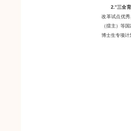
2.“三
改革试点优秀
（擂主）等国
博士生专项计