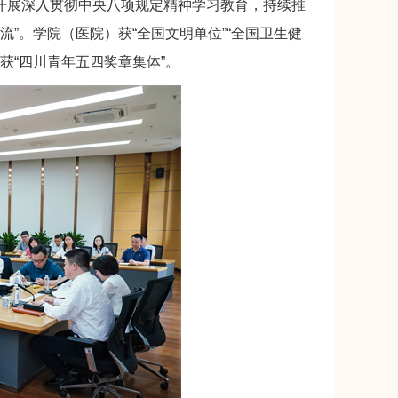
开展深入贯彻中央八项规定精神学习教育，持续推
流”。学院（医院）获“全国文明单位”“全国卫生健
获“四川青年五四奖章集体”。