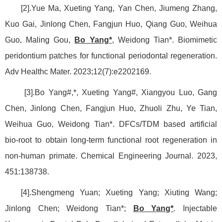
[2].Yue Ma, Xueting Yang, Yan Chen, Jiumeng Zhang,
Kuo Gai, Jinlong Chen, Fangjun Huo, Qiang Guo, Weihua
Guo, Maling Gou,
Bo Yang*
, Weidong Tian*. Biomimetic
peridontium patches for functional periodontal regeneration.
Adv Healthc Mater. 2023;12(7):e2202169.
[3].Bo Yang#,*, Xueting Yang#, Xiangyou Luo, Gang
Chen, Jinlong Chen, Fangjun Huo, Zhuoli Zhu, Ye Tian,
Weihua Guo, Weidong Tian*. DFCs/TDM based artificial
bio-root to obtain long-term functional root regeneration in
non-human primate. Chemical Engineering Journal. 2023,
451:138738.
[4].Shengmeng Yuan; Xueting Yang; Xiuting Wang;
Jinlong Chen; Weidong Tian*;
Bo Yang*
. Injectable