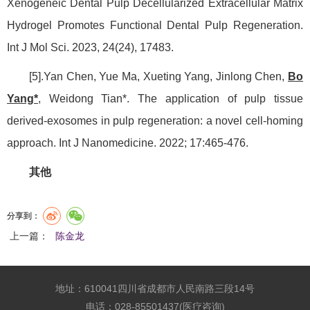
Xenogeneic Dental Pulp Decellularized Extracellular Matrix
Hydrogel Promotes Functional Dental Pulp Regeneration.
Int J Mol Sci. 2023, 24(24), 17483.
[5].Yan Chen, Yue Ma, Xueting Yang, Jinlong Chen,
Bo
Yang*
, Weidong Tian*. The application of pulp tissue
derived-exosomes in pulp regeneration: a novel cell-homing
approach. Int J Nanomedicine. 2022; 17:465-476.
其他
分享到：
上一篇：
陈金龙
地址：610041四川省成都市人民南路三段14号
电话：028-85501437(医疗咨询)