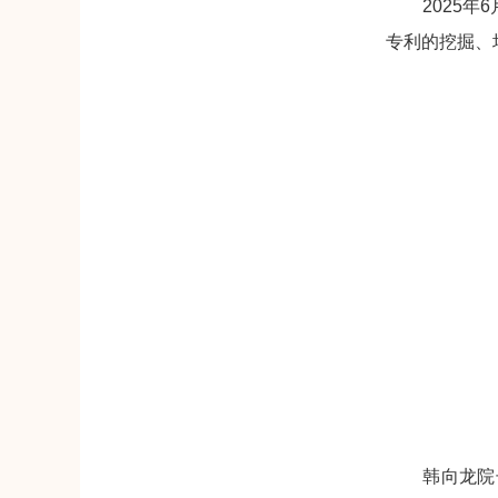
2025年6
专利的挖掘、
韩向龙院长