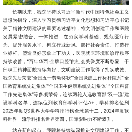
长期以来，我院坚持以习近平新时代中国特色社会主义
思想为指导，深入学习贯彻习近平文化思想和习近平总书记
关于精神文明建设的重要论述精神，将文明创建工作和医院
发展紧密结合、一体推进，在夯实学科基础、规范医疗行
为、提升服务水平、树立行业新风、履行社会责任、打造行
业标杆、塑造良好形象上下功夫，医院就医环境和诊疗秩序
持续改善，“百年华西·金牌口腔”的社会美誉度不断彰显，干
部职工精神面貌持续向好，文明建设工作取得了扎实成效。
我院先后荣获“全国五一劳动奖状”“全国党建工作标杆院系”“全
国教育系统先进集体”“全国卫生健康系统先进集体” “全国科普
工作先进集体”等多项荣誉，连续两轮入选教育部“双一流”建
设学科名单，连续位列教育部学科评估A+，学科排名位列
2025年度QS世界大学学科排行榜全球第十二，2024年度软
科世界一流学科排名世界第四，国际影响力不断攀升。
站在新的起点，我院将持续纵深推进文明建设工作，不