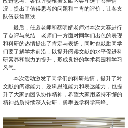
改进思考
。
各位评委根据文献内容和选手答辩情
况，提出了值得思考的问题和中肯的评价，让各支
队伍获益匪浅。
最后，任彪老师和蔡明婧老师对本次大赛进行
了点评与总结。老师们一方面对同学们出色的表现
和
科研
的
热情提出了肯定与表扬，同时
也
鼓励同学
们要了解
学术
前沿
，
以提升阅读
文献
的水平促进
科
研素养
和能力的提升，形成良好的学术氛围和学习
风气
。
本次活动
激发了同学们
的科研
热情
，
提升
了对
文献的阅读能力、逻辑
思维能力和
表达能力
，也提
升
了大家的团队协作精神
，
希望大家用
坚持不懈的
精神品质
持续
深入钻研
，
勇攀医学科学高峰
。