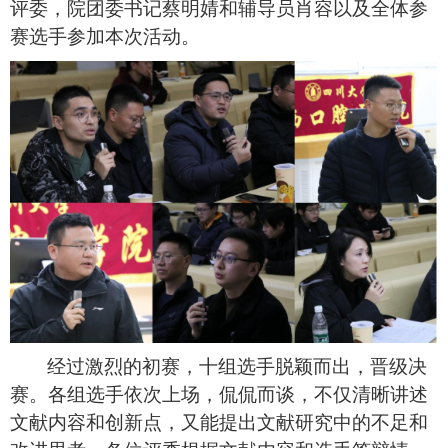
评委
，
院团委书记
蔡明婧和辅导员肖容
以及全体参
赛选手参加
本次活动
。
经过激烈的初赛，
十组选手
脱颖而出，晋级决
赛。各组选手依次上场，
侃侃而谈
，
不仅
清晰
讲述
文献内容
和创新点
，又能提出文献
研究中
的不足
和