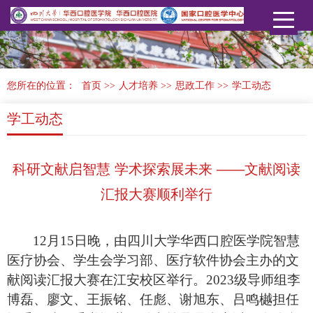
您所在的位置：
首页
>>
人才培养
>>
思政工作
>>
学工动态
学工动态
科研文献启智慧 学术探索展未来 ——文献阅读
汇报大赛顺利举行
12
月
15日晚，由四川大学华西口腔医学院智慧
医疗协会、学生会学习部
、
医疗软件协会
主办的文
献阅读汇报大赛在江安校区
举行
。
2023级导师组
李
博磊
、
廖文
、
王振铭
、
任彪
、
谢旭东
、
吕鸣樾担任