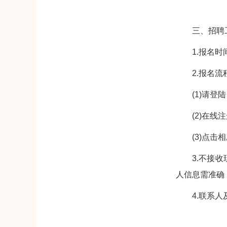
三、招聘
1.报名时
2.报名流
(1)请登陆四
(2)在
(3)点
3.不接
人信息需准确
4.联系人