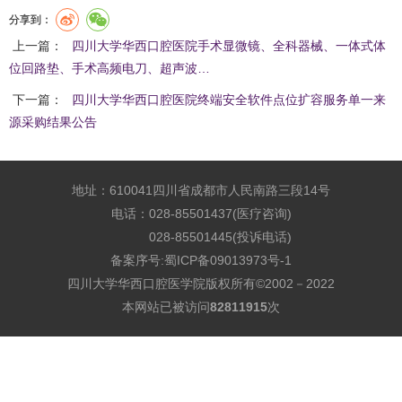
分享到：
上一篇：
四川大学华西口腔医院手术显微镜、全科器械、一体式体
位回路垫、手术高频电刀、超声波…
下一篇：
四川大学华西口腔医院终端安全软件点位扩容服务单一来
源采购结果公告
地址：610041四川省成都市人民南路三段14号
电话：028-85501437(医疗咨询)
028-85501445(投诉电话)
备案序号:
蜀ICP备09013973号-1
四川大学华西口腔医学院版权所有©2002－2022
本网站已被访问
82811915
次