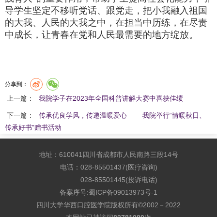
导学生坚定不移听党话、跟党走，把小我融入祖国
的大我、人民的大我之中，在担当中历练，在尽责
中成长，让青春在党和人民最需要的地方绽放。
分享到：
上一篇：
我院学子在2023年全国科普讲解大赛中喜获佳绩
下一篇：
传承优良学风，传递温暖爱心 ——我院举行“情暖秋日、
传承好书”赠书活动
地址：610041四川省成都市人民南路三段14号
电话：028-85501437(医疗咨询)
028-85501445(投诉电话)
备案序号:
蜀ICP备09013973号-1
四川大学华西口腔医学院版权所有©2002－2022