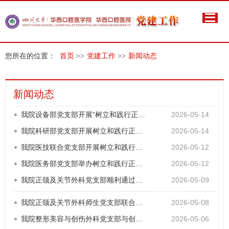
您所在的位置：
首页
>>
党建工作
>>
新闻动态
新闻动态
​我院设备部党支部开展“树立和践行正确政绩观”专题学习教育
2026-05-14
我院科研部党支部开展树立和践行正确政绩观专题学习会
2026-05-14
我院医技联合党支部开展树立和践行正确政绩观专题学习
2026-05-12
我院医务部党支部举办树立和践行正确政绩观学习研讨
2026-05-12
我院正颌及关节外科党支部顺利通过全省高校“双带头人”工作室验收
2026-05-09
我院正颌及关节外科师生党支部联合开展主题党日活动
2026-05-08
我院整形美容与创伤外科党支部与创伤研究生党支部联合开展口腔科普宣教活动
2026-05-06