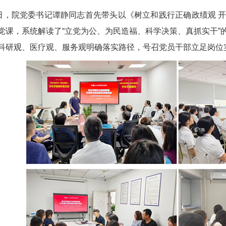
4日，院党委书记谭静同志首先带头以《树立和践行正确政绩观 
党课，系统解读了“立党为公、为民造福、科学决策、真抓实干”
科研观、医疗观、服务观明确落实路径，号召党员干部立足岗位