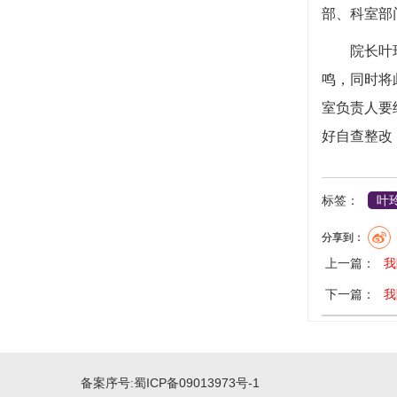
部、科室部
院长叶玲同
鸣，同时将
室负责人要
好自查整改
标签：
叶
分享到：
上一篇：
我
下一篇：
我
备案序号:
蜀ICP备09013973号-1