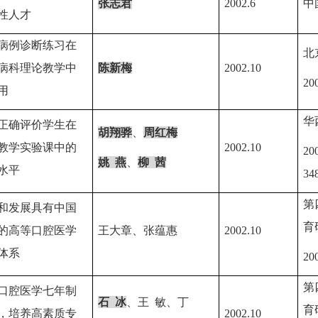
张志
君
2002.6
中
性人才
病例诊断练习在
北
病科理论教学中
陈新梅
2002.10
20
用
华
正确评价学生在
胡翔骅
、
周红梅
教学实验课中的
2002.10
20
姚
燕
、
柳
茜
水平
34
第
和发展具有中国
育
的高等口腔医学
王大章、张蕴惠
2002.10
体系
20
第
口腔医学七年制
石
冰
、王
敏、丁
育
，培养高素质专
2002.10