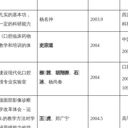
扎实的基本功，
四
杨名仲
2003.9
一定的科研能力
科
《口腔临床药物
中
教学和培训的体
史宗道
2004
20
口
建设现代化口腔
柳
茜
、
胡翔骅
、
石
2004
20
模专业实验室
冰
、杨尚春
10
颌面部影像诊断
学改革体会－运
BL
的教学方法对学
王
虎
、郑广宁
2004.5
高
研思维能力的培