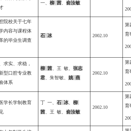
一、
柳
茜
、
俞汝敏
才
20
腔院校关于七年
第
学内容与课程体
育
石
冰
2002.10
革的毕业生调查
20
第
、求实、求稳，
柳
茜
、王
敏、
张志
育
新型口腔专业教
2002.10
君
、朱智敏、
姚
燕
验体系
20
第
医学长学制教育
丁
一、
石
冰
、
柳
育
2002.10
见
茜
、王
敏、
俞汝敏
20
第