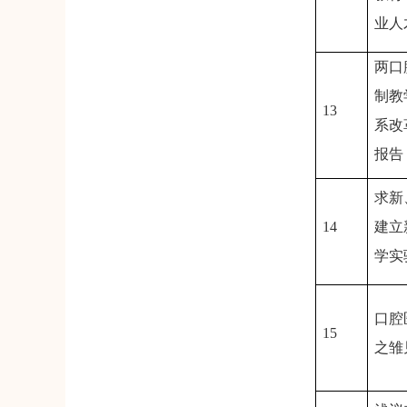
业人
两口
制教
13
系改
报告
求新
14
建立
学实
口腔
15
之雏