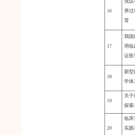
浅议
16
养过
育
我国
17
用临
证医
新型
18
学体
关于
19
探索
临床
20
实践