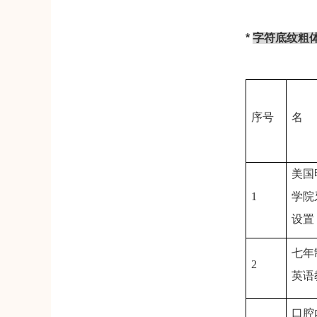
*
字符底纹粗
序号
名
美国
1
学院
设置
七年
2
英语
口腔