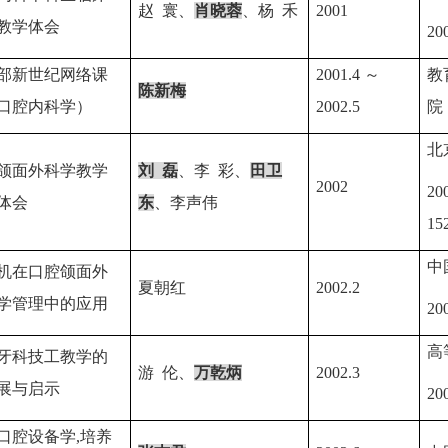
赵
寰、
肖晓蓉
、杨
禾
2001
教学体会
20
部新世纪网络课
2001.4
～
教
陈新梅
口腔内科学）
2002.5
院
北
颌面外科学教学
刘
磊
、李
彩、
田卫
2002
20
体会
东
、李声伟
15
中
机在口腔颌面外
夏朝红
2002.2
学管理中的应用
20
高
牙科技工教学的
游
伦、
万乾炳
2002.3
展与启示
20
口腔设备学
,
培养