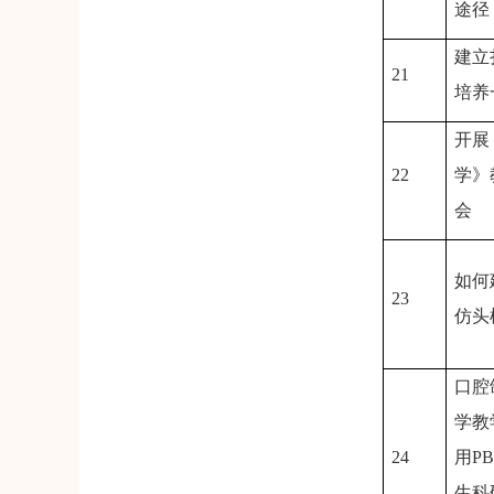
途径
建立
21
培养
开展
22
学》
会
如何
23
仿头
口腔
学教
24
用
P
生科