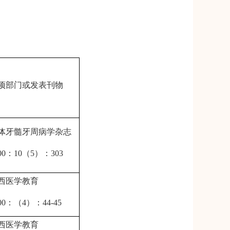
项部门或发表刊物
体牙髓牙周病学杂志
00
：
10
（
5
）：
303
西医学教育
00
：（
4
）：
44-45
西医学教育