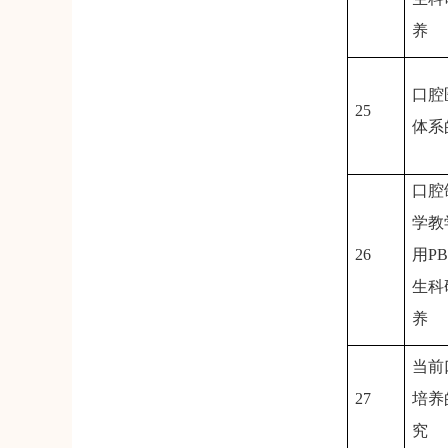
养
口腔
25
体系
口腔
学教
26
用
P
生科
养
当前
27
培养
究