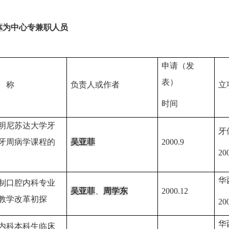
体
为中心专兼职人员
申请（发
表）
称
负责人或作者
立
时间
明尼苏达大学牙
牙
牙周病学课程的
吴亚菲
2000.9
20
华
制口腔内科专业
吴亚菲
、
周学东
2000.12
教学改革初探
20
华
内科本科生临床