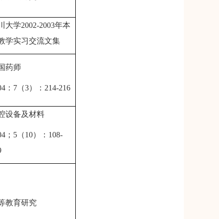
川大学
2002-2003
年本
教学实习交流文集
国药师
04
：
7
（
3
）：
214-216
腔设备及材料
04
；
5
（
10
）：
108-
9
等教育研究