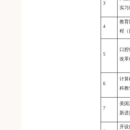
3
实习
教育
4
程（
口腔
5
改革
计算
6
科教
美国
7
新进
开设