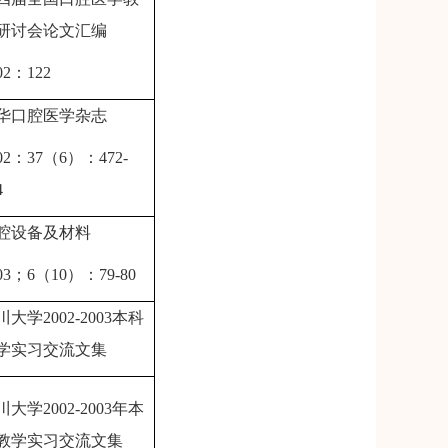
研讨会论文汇编
02
：
122
华口腔医学杂志
02
：
37
（
6
）：
472-
4
腔设备及材料
03
；
6
（
10
）：
79-80
川大学
2002-2003
本科
学实习交流文集
川大学
2002-2003
年本
教学实习交流文集