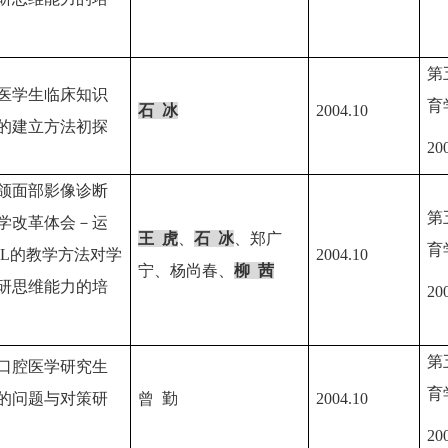
第
医学生临床知识
育
石
冰
2004.10
的建立方法初探
20
颌面部影像诊断
第
学改革体会－运
王
虎
、
石
冰
、郑广
育
BL
的教学方法对学
2004.10
宁、杨尚春、
柳
茜
研思维能力的培
20
第
口腔医学研究生
育
的问题与对策研
曾
勤
2004.10
20