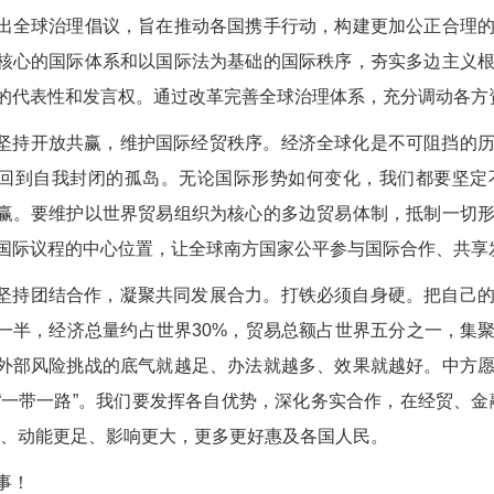
出全球治理倡议，旨在推动各国携手行动，构建更加公正合理
核心的国际体系和以国际法为基础的国际秩序，夯实多边主义
的代表性和发言权。通过改革完善全球治理体系，充分调动各方
坚持开放共赢，维护国际经贸秩序。经济全球化是不可阻挡的
回到自我封闭的孤岛。无论国际形势如何变化，我们都要坚定
赢。要维护以世界贸易组织为核心的多边贸易体制，抵制一切
国际议程的中心位置，让全球南方国家公平参与国际合作、共享
坚持团结合作，凝聚共同发展合力。打铁必须自身硬。把自己
一半，经济总量约占世界30%，贸易总额占世界五分之一，集聚“
外部风险挑战的底气就越足、办法就越多、效果就越好。中方
“一带一路”。我们要发挥各自优势，深化务实合作，在经贸、金
牢、动能更足、影响更大，更多更好惠及各国人民。
事！