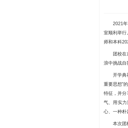
2021年
室顺利举行
师和本科2
团校在庄严
浪中挑战自
开学典礼结
重要思想”
特征，并分
气、用实力
心、一种朴
本次团校是