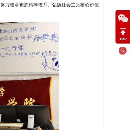
，努力继承党的精神谱系、弘扬社会主义核心价值