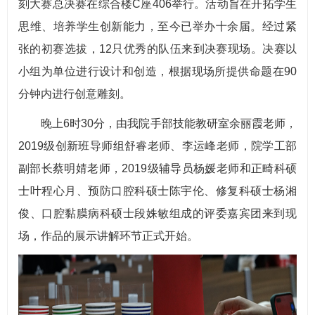
刻大赛总决赛在综合楼C座406举行。活动旨在开拓学生
思维、培养学生创新能力，至今已举办十余届。经过紧
张的初赛选拔，12只优秀的队伍来到决赛现场。决赛以
小组为单位进行设计和创造，根据现场所提供命题在90
分钟内进行创意雕刻。
晚上6时30分，由我院手部技能教研室余丽霞老师，
2019级创新班导师组舒睿老师、李运峰老师，院学工部
副部长蔡明婧老师，2019级辅导员杨媛老师和正畸科硕
士叶程心月、预防口腔科硕士陈宇伦、修复科硕士杨湘
俊、口腔黏膜病科硕士段姝敏组成的评委嘉宾团来到现
场，作品的展示讲解环节正式开始。