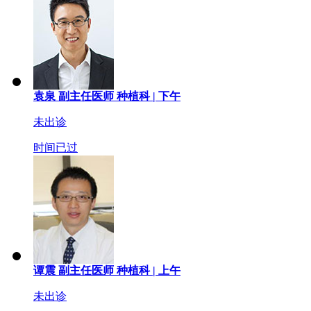
袁泉
副主任医师
种植科 |
下午
未出诊
时间已过
谭震
副主任医师
种植科 |
上午
未出诊