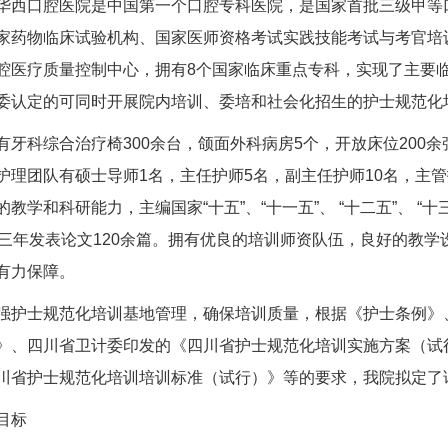
口腔医院是中国第一个口腔专科医院，是国家首批三级甲等口
家药物临床试验机构、国家医师资格考试实践技能考试与考官培
腔医疗质量控制中心，拥有8个国家临床重点专科，实现了主要
委认定的可同时开展院内培训、委培和社会化招生的护士规范化
科综合治疗椅300余台，颌面外科病房5个，开放床位200
护理团队有硕士导师1名，主任护师5名，副主任护师10名，主管
教学和科研能力，主编国家“十五”、“十一五”、 “十二五”、 
近三年发表论文120余篇。拥有优良的培训师资队伍，良好的教
有力保障。
士规范化培训基地管理，确保培训质量，根据《护士条例》、
》、四川省卫计委印发的《四川省护士规范化培训实施方案（试
川省护士规范化培训培训标准（试行）》等的要求，我院拟定了
目标